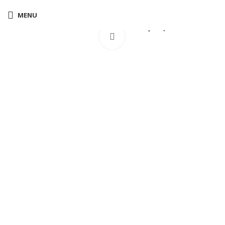
MENU
Home
Overcoats
Ettore κομψό σακάκι μπεζ
Click to enlarge