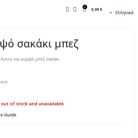
0
0,00
€
Ελληνικά
μψό σακάκι μπεζ
. Άνετο και κομψό μπεζ σακάκι.
eece
y out of stock and unavailable.
ze Guide