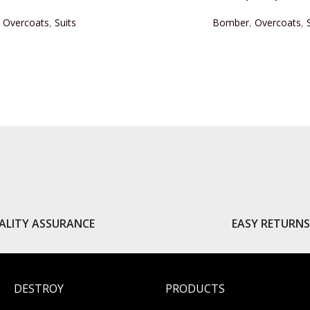
Overcoats
,
Suits
Bomber
,
Overcoats
,
READ MORE
READ MORE
ALITY ASSURANCE
EASY RETURN
DESTROY
PRODUCTS