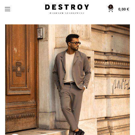
0
0,00
€
Home
Overcoats