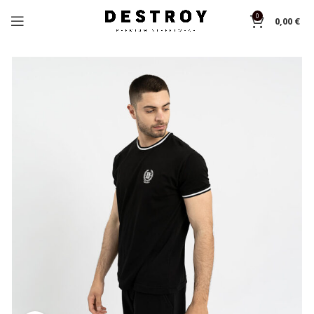
0
0,00
€
Αρχική σελίδα
Shop
T-shirts