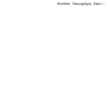
Bomber
,
Πανωφόρια
,
Ζακέτες
ΔΙΑΒΆΣΤΕ ΠΕΡΙΣΣΌΤΕΡΑ
ΔΙΑΒΆΣΤΕ ΠΕΡΙΣΣΌΤΕΡΑ