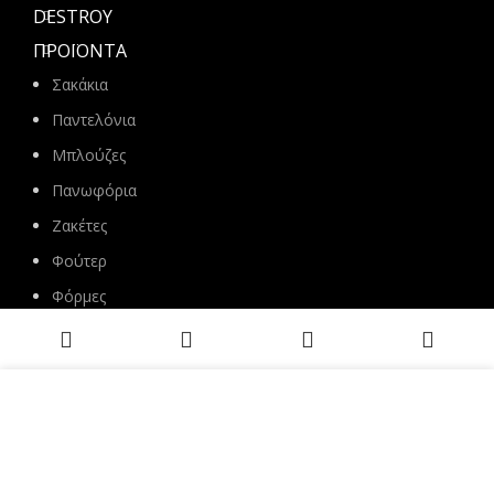
DESTROY
ΠΡΟΪΌΝΤΑ
Σακάκια
Παντελόνια
Μπλούζες
Πανωφόρια
Ζακέτες
Φούτερ
Φόρμες
Accessories
ΑΚΟΛΟΥΘΗΣΤΕ ΜΑΣ
Χρησιμοποιούμε cookies για να βελτιώσουμε την εμπειρία σου στον
ιστότοπό μας. Με την περιήγηση σε αυτόν τον ιστότοπο, συμφωνείς
με τη χρήση των cookies από εμάς.
ACCEPT