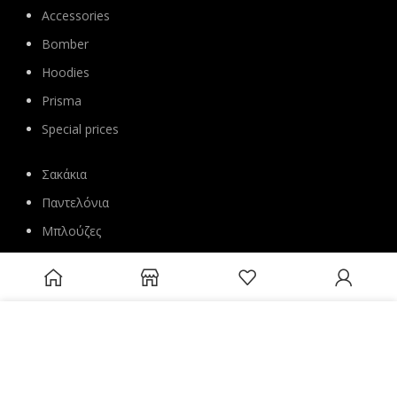
Accessories
Bomber
Hoodies
Prisma
Special prices
Σακάκια
Παντελόνια
Μπλούζες
Πανωφόρια
Ζακέτες
Φούτερ
Χρησιμοποιούμε cookies για να βελτιώσουμε την εμπειρία σου στον
ιστότοπό μας. Με την περιήγηση σε αυτόν τον ιστότοπο, συμφωνείς
Φόρμες
με τη χρήση των cookies από εμάς.
Accessories
ACCEPT