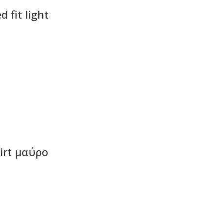
d fit light
ΡΑ
irt μαύρο
ΡΑ