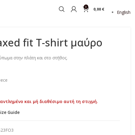
0
0,00
€
English
axed fit T-shirt μαύρο
τύπωμα στην πλάτη και στο στήθος.
eece
ξαντλημένο και μή διαθέσιμο αυτή τη στιγμή.
Size Guide
S23FO3