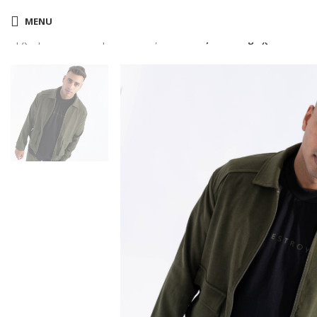
MENU
Αρχική σελίδα
Shop
Ζακέτες
Duke Τζάκετ cargo χακί