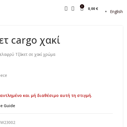
0
0,00
€
English
ετ cargo χακί
n ελαφρύ Τζάκετ σε χακί χρώμα
eece
ξαντλημένο και μή διαθέσιμο αυτή τη στιγμή.
ze Guide
FW23002