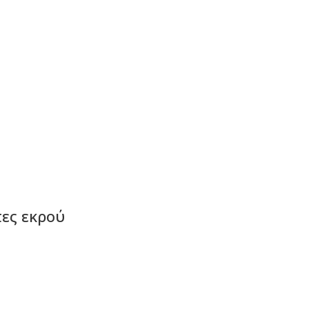
πες εκρού
ΡΑ