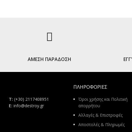
ΑΜΕΣΗ ΠΑΡΑΔΟΣΗ
ΕΓ
ΠΛΗΡΟΦΟΡΊΕΣ
Τ:
(+30) 2117408951
Όροι χρήσης και Πολιτική
E:
info@destroy.gr
απορρήτου
Αλλαγές & Επιστροφές
Αποστολές & Πληρωμές