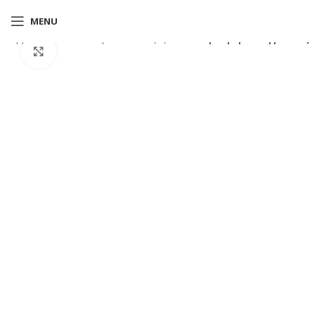
MENU
Αρχική σελίδα
Shop
Μπλούζες
Danni μακρυμάνικη μπλούζα
Click to enlarge