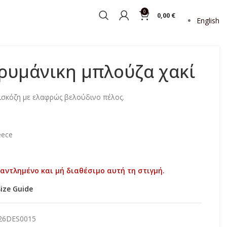
0
0,00
€
English
ρυμάνικη μπλούζα χακί
σκόζη με ελαφρώς βελούδινο πέλος.
eece
ξαντλημένο και μή διαθέσιμο αυτή τη στιγμή.
Size Guide
26DES0015