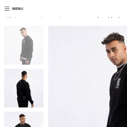
MENU
Αρχική σελίδα
Shop
Φούτερ
Cord oversized φούτερ μαύρο