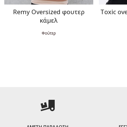
Remy Oversized φουτερ
Toxic ov
κάμελ
Φούτερ
Δ
ΔΙΑΒΆΣΤΕ ΠΕΡΙΣΣΌΤΕΡΑ