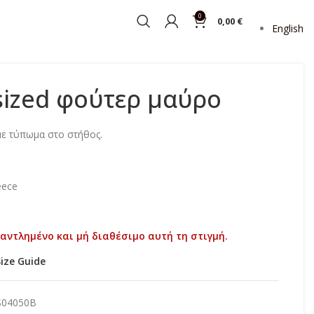
0
0,00
€
English
sized φούτερ μαύρο
με τύπωμα στο στήθος.
eece
ξαντλημένο και μή διαθέσιμο αυτή τη στιγμή.
Size Guide
S04050B