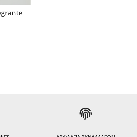
egrante
ΡΑ