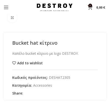
0
0,00
€
Αρχική σελίδα
Shop
Accessories
Click to enlarge
Bucket hat κίτρινο
Καπέλο bucket κίτρινο με logo DESTROY.
Add to wishlist
Κωδικός προϊόντος:
DESHAT2305
Κατηγορία:
Accessories
Share: