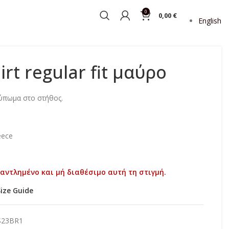
0
0,00
€
English
irt regular fit μαύρο
τύπωμα στο στήθος.
eece
ξαντλημένο και μή διαθέσιμο αυτή τη στιγμή.
Size Guide
S23BR1