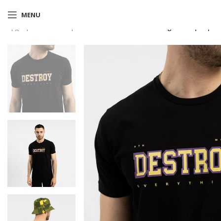
MENU
Αρχική σελίδα
Shop
T-shirts
Bronx T-shirt regular fit μαύρο